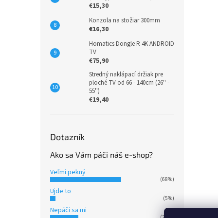
€15,30
Konzola na stožiar 300mm
€16,30
Homatics Dongle R 4K ANDROID
TV
€75,90
Stredný naklápací držiak pre
ploché TV od 66 - 140cm (26'' -
55'')
€19,40
Dotazník
Ako sa Vám páči náš e-shop?
Veľmi pekný
(68%)
Ujde to
(5%)
Nepáči sa mi
(27%)