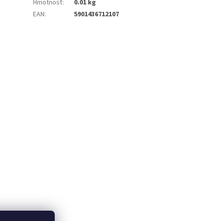
Hmotnosť
:
0.01 kg
EAN
:
5901436712107