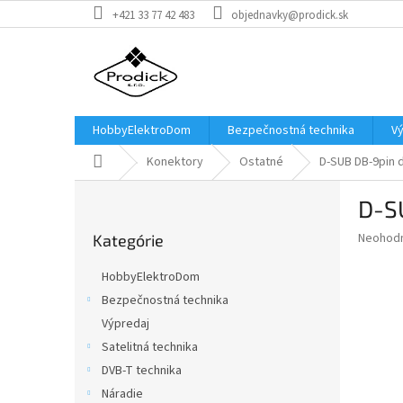
Prejsť
+421 33 77 42 483
objednavky@prodick.sk
na
obsah
HobbyElektroDom
Bezpečnostná technika
V
Domov
Konektory
Ostatné
D-SUB DB-9pin 
B
D-S
o
Preskočiť
č
Priemer
Neohod
Kategórie
kategórie
n
hodnote
ý
produkt
HobbyElektroDom
p
je
Bezpečnostná technika
0,0
a
z
Výpredaj
n
5
e
Satelitná technika
hviezdič
l
DVB-T technika
Náradie