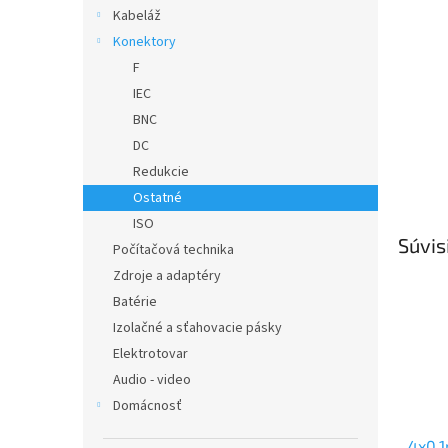
Kabeláž
Konektory
F
IEC
BNC
DC
Redukcie
Ostatné
ISO
Súvis
Počítačová technika
Zdroje a adaptéry
Batérie
Izolačné a sťahovacie pásky
Elektrotovar
Audio - video
Domácnosť
4x0.