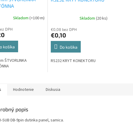
FÓNNA
Skladom
(>100 m)
Skladom
(20 ks)
bez DPH
€0,08 bez DPH
20
€0,10
o košíka
Do košíka
mm ŠTVORLINKA
RS232 KRYT KONEKTORU
ÓNNA
s
Hodnotenie
Diskusia
robný popis
D-SUB DB-9pin dutinka panel, samica.