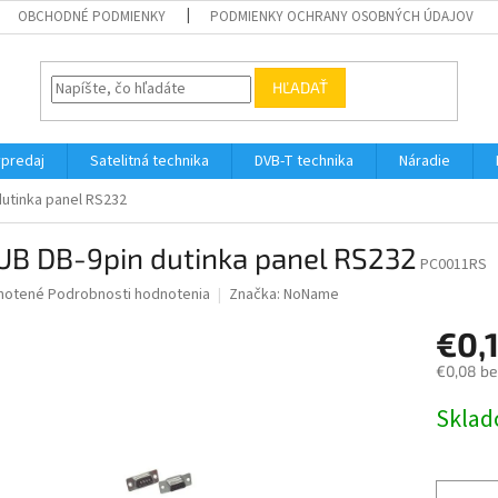
OBCHODNÉ PODMIENKY
PODMIENKY OCHRANY OSOBNÝCH ÚDAJOV
HĽADAŤ
ýpredaj
Satelitná technika
DVB-T technika
Náradie
dutinka panel RS232
UB DB-9pin dutinka panel RS232
PC0011RS
né
notené
Podrobnosti hodnotenia
Značka:
NoName
nie
€0,
u
€0,08 b
Jednotk
Skla
cena:
iek.