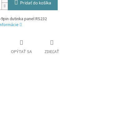
Pridať do košíka
9pin dutinka panel RS232
informácie
OPÝTAŤ SA
ZDIEĽAŤ