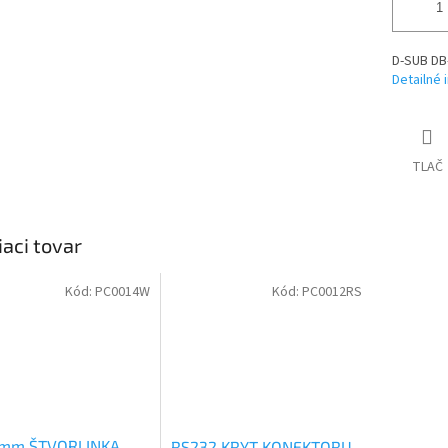
D-SUB DB-
Detailné 
TLAČ
iaci tovar
Kód:
PC0014W
Kód:
PC0012RS
1mm ŠTVORLINKA
RS232 KRYT KONEKTORU