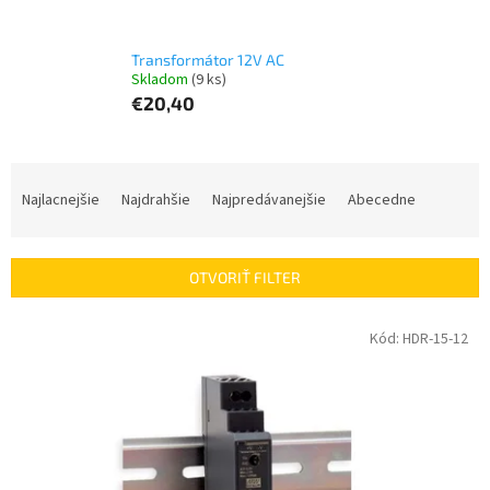
Transformátor 12V AC
Skladom
(9 ks)
€20,40
R
a
Najlacnejšie
Najdrahšie
Najpredávanejšie
Abecedne
d
e
n
OTVORIŤ FILTER
i
e
V
Kód:
HDR-15-12
p
ý
r
p
o
i
d
s
u
p
k
r
t