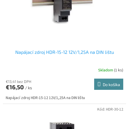
o
o
d
v
u
k
t
o
v
Napájací zdroj HDR-15-12 12V/1,25A na DIN lištu
Skladom
(1 ks)
€13,41 bez DPH
Do košíka
€16,50
/ ks
Napájací zdroj HDR-15-12 12V/1,25A na DIN lištu
Kód:
HDR-30-12