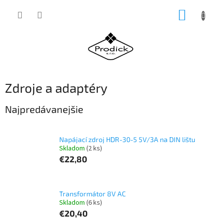
Prejsť
NÁKUP
na
obsah
KOŠÍK
Zdroje a adaptéry
Najpredávanejšie
Napájací zdroj HDR-30-5 5V/3A na DIN lištu
Skladom
(2 ks)
€22,80
Transformátor 8V AC
Skladom
(6 ks)
€20,40