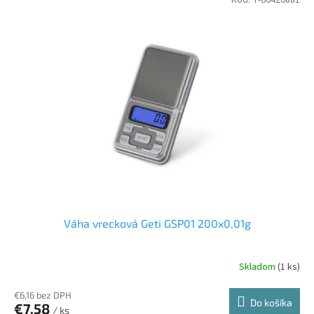
Váha vrecková Geti GSP01 200x0,01g
Skladom
(1 ks)
€6,16 bez DPH
Do košíka
€7,58
/ ks