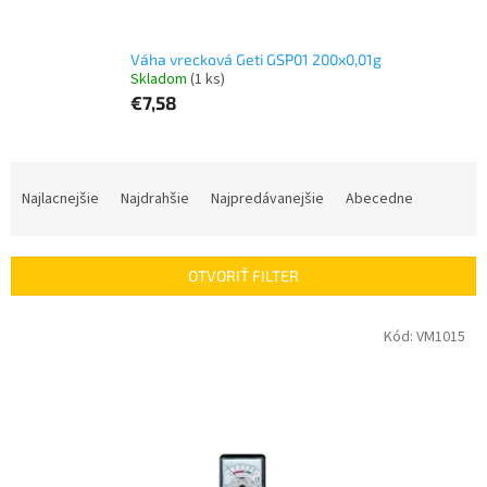
Váha vrecková Geti GSP01 200x0,01g
Skladom
(1 ks)
€7,58
R
a
Najlacnejšie
Najdrahšie
Najpredávanejšie
Abecedne
d
e
n
OTVORIŤ FILTER
i
e
V
Kód:
VM1015
p
ý
r
p
o
i
d
s
u
p
k
r
t