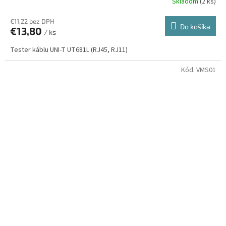
Skladom
(2 ks)
€11,22 bez DPH
Do košíka
€13,80
/ ks
Tester káblu UNI-T UT681L (RJ45, RJ11)
Kód:
VMS01