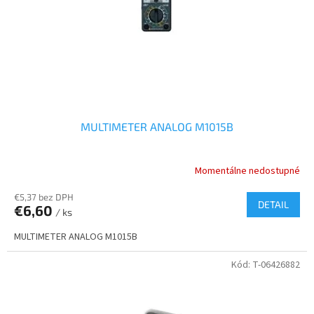
o
o
d
v
u
k
t
o
v
MULTIMETER ANALOG M1015B
Momentálne nedostupné
€5,37 bez DPH
DETAIL
€6,60
/ ks
MULTIMETER ANALOG M1015B
Kód:
T-06426882