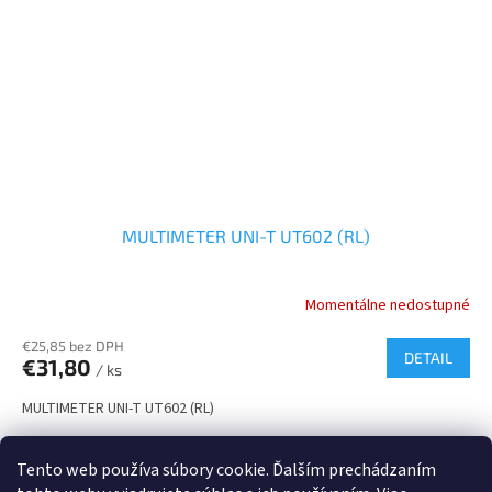
MULTIMETER UNI-T UT602 (RL)
Momentálne nedostupné
€25,85 bez DPH
DETAIL
€31,80
/ ks
MULTIMETER UNI-T UT602 (RL)
8
položiek celkom
Tento web používa súbory cookie. Ďalším prechádzaním
O
v