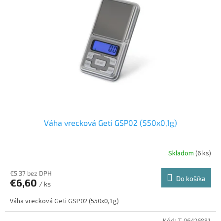
Váha vrecková Geti GSP02 (550x0,1g)
Skladom
(6 ks)
€5,37 bez DPH
Do košíka
€6,60
/ ks
Váha vrecková Geti GSP02 (550x0,1g)
Kód:
T-06426881