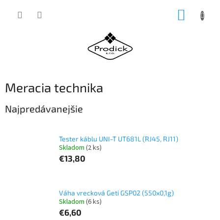
Prejsť
NÁKUP
na
obsah
KOŠÍK
Meracia technika
Najpredávanejšie
Tester káblu UNI-T UT681L (RJ45, RJ11)
Skladom
(2 ks)
€13,80
Váha vrecková Geti GSP02 (550x0,1g)
Skladom
(6 ks)
€6,60