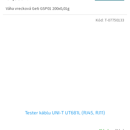
Váha vrecková Geti GSP01 200x0,01g
Kód:
T-07750133
Tester káblu UNI-T UT681L (RJ45, RJ11)