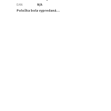
EAN
:
N/A
Položka bola vypredaná…