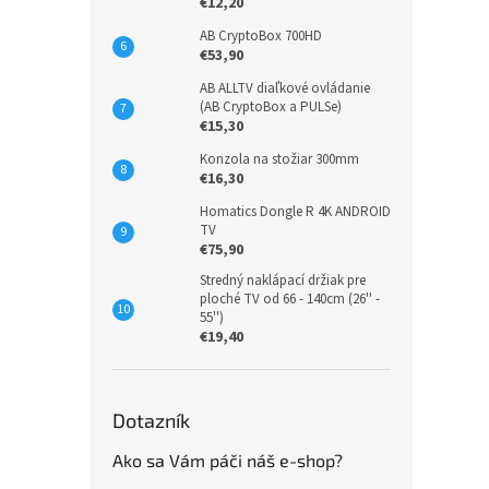
€12,20
AB CryptoBox 700HD
€53,90
AB ALLTV diaľkové ovládanie
(AB CryptoBox a PULSe)
€15,30
Konzola na stožiar 300mm
€16,30
Homatics Dongle R 4K ANDROID
TV
€75,90
Stredný naklápací držiak pre
ploché TV od 66 - 140cm (26'' -
55'')
€19,40
Dotazník
Ako sa Vám páči náš e-shop?