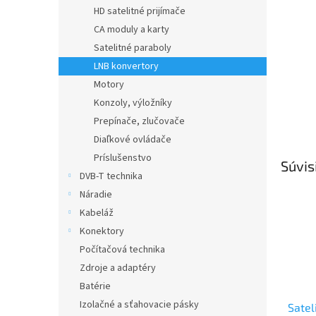
HD satelitné prijímače
CA moduly a karty
Satelitné paraboly
LNB konvertory
Motory
Konzoly, výložníky
Prepínače, zlučovače
Diaľkové ovládače
Príslušenstvo
Súvis
DVB-T technika
Náradie
Kabeláž
Konektory
Počítačová technika
Zdroje a adaptéry
Batérie
Izolačné a sťahovacie pásky
Satel