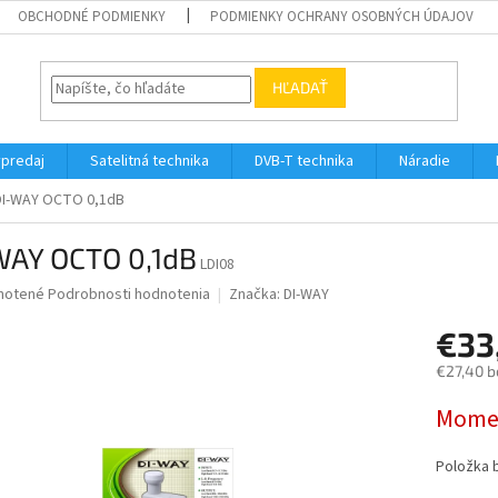
OBCHODNÉ PODMIENKY
PODMIENKY OCHRANY OSOBNÝCH ÚDAJOV
HĽADAŤ
ýpredaj
Satelitná technika
DVB-T technika
Náradie
DI-WAY OCTO 0,1dB
WAY OCTO 0,1dB
LDI08
né
notené
Podrobnosti hodnotenia
Značka:
DI-WAY
nie
€33
u
€27,40 b
Jednotk
Momen
cena:
iek.
Položka 