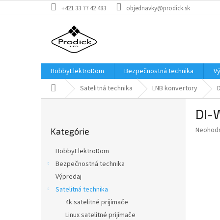
Prejsť
+421 33 77 42 483
objednavky@prodick.sk
na
obsah
HobbyElektroDom
Bezpečnostná technika
V
Domov
Satelitná technika
LNB konvertory
B
DI-
o
Preskočiť
č
Priemer
Neohod
Kategórie
kategórie
n
hodnote
ý
produkt
HobbyElektroDom
p
je
Bezpečnostná technika
0,0
a
z
Výpredaj
n
5
e
Satelitná technika
hviezdič
l
4k satelitné prijímače
Linux satelitné prijímače