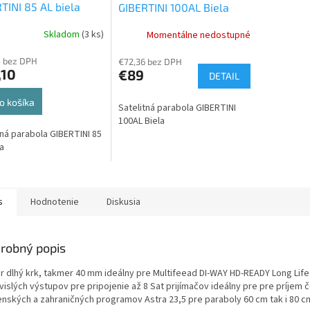
TINI 85 AL biela
GIBERTINI 100AL Biela
Skladom
(3 ks)
Momentálne nedostupné
4 bez DPH
€72,36 bez DPH
,10
€89
DETAIL
o košíka
Satelitná parabola GIBERTINI
100AL Biela
tná parabola GIBERTINI 85
la
s
Hodnotenie
Diskusia
robný popis
r dlhý krk, takmer 40 mm ideálny pre Multifeead DI-WAY HD-READY Long Life
vislých výstupov pre pripojenie až 8 Sat prijímačov ideálny pre pre príjem 
enských a zahraničných programov Astra 23,5 pre paraboly 60 cm tak i 80 c