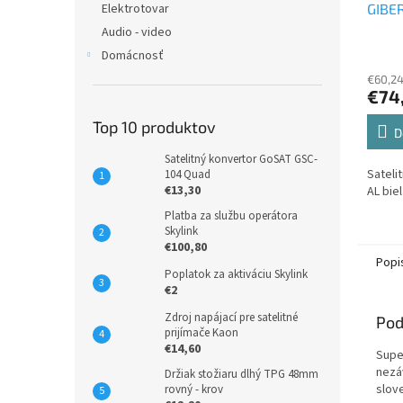
GIBER
Elektrotovar
Audio - video
Domácnosť
€60,2
€74
Top 10 produktov
D
Satelitný konvertor GoSAT GSC-
Sateli
104 Quad
€13,30
AL bie
Platba za službu operátora
Skylink
€100,80
Popi
Poplatok za aktiváciu Skylink
€2
Zdroj napájací pre satelitné
Pod
prijímače Kaon
€14,60
Supe
nezá
Držiak stožiaru dlhý TPG 48mm
slov
rovný - krov