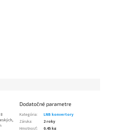
Dodatočné parametre
 8
Kategória
:
LNB konvertory
českých,
Záruka
:
2 roky
m
Hmotnosť
:
0.45 kg