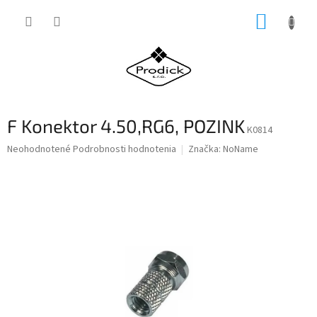
Prejsť
NÁKUP
na
obsah
KOŠÍK
F Konektor 4.50,RG6, POZINK
K0814
Priemerné
Neohodnotené
Podrobnosti hodnotenia
Značka:
NoName
hodnotenie
produktu
je
0,0
z
5
hviezdičiek.