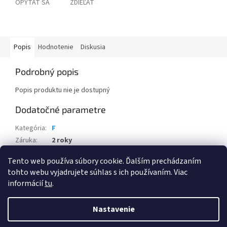
OPÝTAŤ SA
ZDIEĽAŤ
Popis
Hodnotenie
Diskusia
Podrobný popis
Popis produktu nie je dostupný
Dodatočné parametre
Kategória
:
F
Záruka
:
2 roky
EAN
:
N/A
Tento web používa súbory cookie. Ďalším prechádzaním
tohto webu vyjadrujete súhlas s ich používaním. Viac
Z
informácií
tu
.
á
Vytvoril Shoptet
p
Nastavenie
ä
t