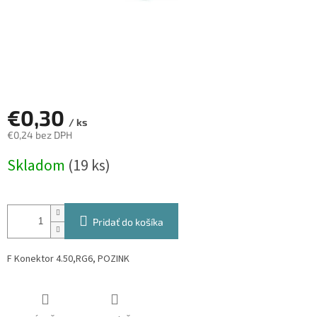
€0,30
/ ks
€0,24 bez DPH
Jednotková
Skladom
(19 ks)
cena:
Pridať do košíka
F Konektor 4.50,RG6, POZINK