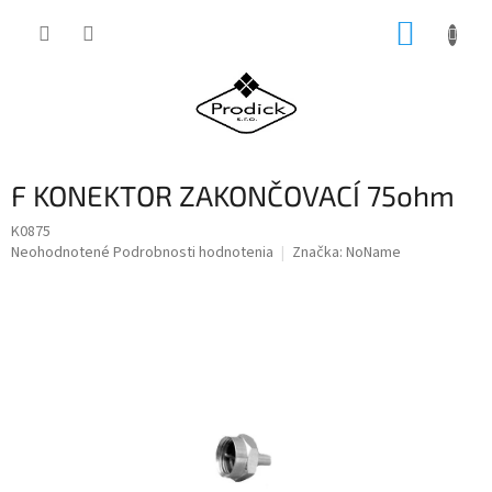
Prejsť
NÁKUP
na
obsah
KOŠÍK
F KONEKTOR ZAKONČOVACÍ 75ohm
K0875
Priemerné
Neohodnotené
Podrobnosti hodnotenia
Značka:
NoName
hodnotenie
produktu
je
0,0
z
5
hviezdičiek.