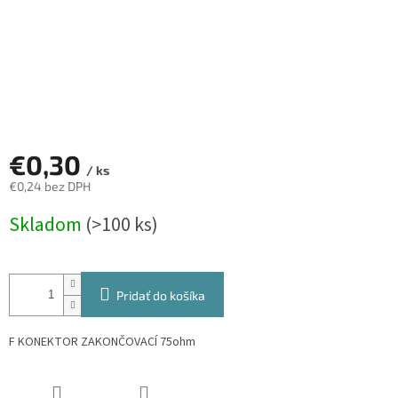
€0,30
/ ks
€0,24 bez DPH
Jednotková
Skladom
(>100 ks)
cena:
Pridať do košíka
F KONEKTOR ZAKONČOVACÍ 75ohm