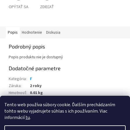
OPÝTAŤ SA
ZDIEĽAŤ
Popis
Hodnotenie
Diskusia
Podrobný popis
Popis produktu nie je dostupný
Dodatočné parametre
Kategória
:
F
Záruka
:
2 roky
Hmotnosť
:
0.01 kg
EAN
:
N/A
Tento web používa súbory cookie. Ďalším prechádzaním
tohto webu vyjadrujete súhlas s ich používaním. Viac
Z
informácií
tu
.
á
Vytvoril Shoptet
p