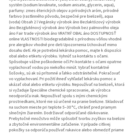
systém (sodium levulinate, sodium anisate, glycerin, aqua),
parfumy: zmes éterických olejov a prírodných aróm, prírodné
farbivo (rastlinného pôvodu, bezpečné pre bielizeň), aqua
(voda) Obsah 2 l Vegánsky výrobok áno Bezlaktózový výrobok
áno Bezgluténový výrobok áno Výrobok bez palmového oleja
áno Fair trade výrobok áno VRATNÝ OBAL áno DOSTUPNOSŤ
online VLASTNOSTI biodegradabilné s prírodnou vôňou vhodné
pre alergikov vhodné pre deti Upozornenia Uchovávať mimo
dosahu detí. Ak je potrebná lekárska pomoc, majte k dispozícii
obal alebo etiketu výrobku. Vyhnúť sa kontaktu s očami.
Spôsobuje vážne poškodenie očí.Pri kontakte s očami opatrne
vyplachovať vodou po niekoľko minút. Vybrať kontaktné
šošovky, sú ak sú prítomné a ľahko odstrániteľné. Pokračovať
vo vyplachovaní. Pri požití ihneď vyhľadať lekársku pomoc a
ukázať obal alebo etiketu výrobku. Nepoužívať na bielizeň, ktorá
si vyžaduje špeciálne chemické spracovanie, ak výrobca
neodporúča inak. Nepoužívať spolu s inými chemickými
prostriedkami, ktoré nie sú určené na pranie bielizne. Skladovať
na suchom mieste pri teplote 5–30 °C, chrániť pred priamym
slnečným žiarením. Dodržiavať odporúčané dávkovanie.
Prebytočné množstvo môže spôsobiť tvorbu zvyškov na bielizni
a zbytočné environmentálne zaťaženie. V prípade citlivej
pokožky sa odporúča používať rukavice alebo obmedziť priame