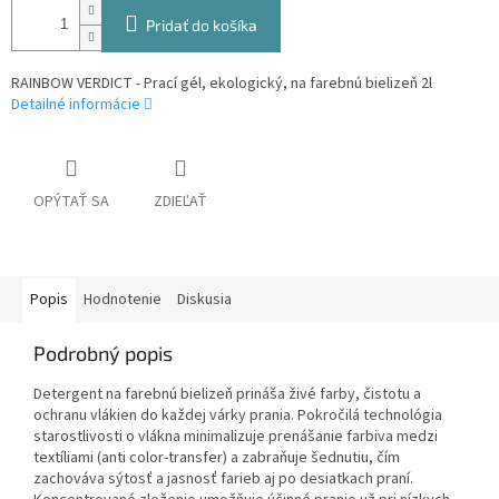
Pridať do košíka
RAINBOW VERDICT - Prací gél, ekologický, na farebnú bielizeň 2l
Detailné informácie
OPÝTAŤ SA
ZDIEĽAŤ
Popis
Hodnotenie
Diskusia
Podrobný popis
Detergent na farebnú bielizeň prináša živé farby, čistotu a
ochranu vlákien do každej várky prania. Pokročilá technológia
starostlivosti o vlákna minimalizuje prenášanie farbiva medzi
textíliami (anti color-transfer) a zabraňuje šednutiu, čím
zachováva sýtosť a jasnosť farieb aj po desiatkach praní.