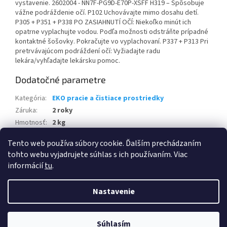
vystavenie. 2602004 - NN7F-PG9D-E70P-XSFF H319 – Spôsobuje
vážne podráždenie očí. P102 Uchovávajte mimo dosahu detí.
P305 + P351 + P338 PO ZASIAHNUTÍ OČÍ: Niekoľko minút ich
opatrne vyplachujte vodou. Podľa možnosti odstráňte prípadné
kontaktné šošovky. Pokračujte vo vyplachovaní. P337 + P313 Pri
pretrvávajúcom podráždení očí: Vyžiadajte radu
lekára/vyhľadajte lekársku pomoc.
Dodatočné parametre
Kategória
:
EKO pracie a čistiace prostriedky
Záruka
:
2 roky
Hmotnosť
:
2 kg
EAN
:
8586023264459
Tento web používa súbory cookie. Ďalším prechádzaním
tohto webu vyjadrujete súhlas s ich používaním. Viac
Z
informácií
tu
.
á
Vytvoril Shoptet
p
Nastavenie
ä
t
Copyright 2026
Satelitná technika, elektronika
. Všetky práva
i
Súhlasím
vyhradené.