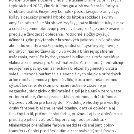
Koncentrované zloženie umožňuje účinné pranie už pri nízkych
teplotách od 20 °C, čím šetrí energiu a zároveň chráni farby a
štruktúru textílií. Enzýmový komplex pozostávajúci z amylázy,
lipázy a celulázy preniká hlboko do látok a rozkladá škvrny:
amyláza odstraňuje škrobové zvyšky, lipáza likviduje tuky a maz
a celuláza jemne obnovuje povrch vláken, znižuje žmolkovanie a
predlžuje životnosť oblečenia. Podporné zložky zvyšujú
účinnosť gélu: polyfenoly z hroznových jadierok a olív pôsobia
ako antioxidanty a viažu pachy, sodná soľ kyseliny alginovej z
morských rias udržiava špinu vo vode a bráni jej spätnému
usádzaniu, zatiaľ čo hydrolyzovaná bielkovina z ryže posilňuje
vlákna a zachováva pružnosť materiálu. Citran sodný neutralizuje
nepríjemné pachy, čím zanecháva bielizeň hygienicky čistú a
sviežu. Prírodná parfumácia z esenciálnych olejov a prírodných
aróm dodáva jemnú a príjemnú vôňu, ktorá nenarúša farebnú
sýtosť bielizne. Bezkompromisné rastlinné zloženie je
vegánske, biologicky odbúrateľné a gél je balený v zero waste
vratnom obale, čím sa pranie stáva vedomou, udržateľnou a
štýlovou voľbou pre každý deň. Produkt je vhodný pre všetky
druhy farebnej bielizne, jemné tkaniny, detské oblečenie aj
funkčný textil, pričom chráni farbu, pružnosť aj tvar oblečenia a
predlžuje jeho životnosť. Superschopnosti produktu: •
Minimalizuje prenášanie farbiva medzi textíliami (anti color-
transfer) • Chráni pred šednutím a zachováva sýtosť farieb •