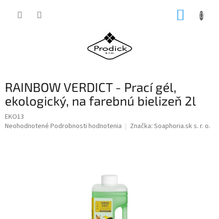
Prejsť
NÁKUP
na
obsah
KOŠÍK
RAINBOW VERDICT - Prací gél,
ekologický, na farebnú bielizeň 2l
EKO13
Priemerné
Neohodnotené
Podrobnosti hodnotenia
Značka:
Soaphoria.sk s. r. o.
hodnotenie
produktu
je
0,0
z
5
hviezdičiek.