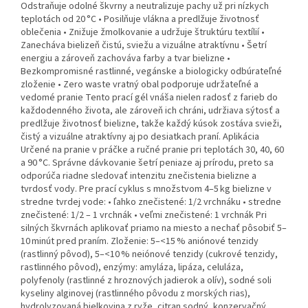
Odstraňuje odolné škvrny a neutralizuje pachy už pri nízkych
teplotách od 20 °C • Posilňuje vlákna a predlžuje životnosť
oblečenia • Znižuje žmolkovanie a udržuje štruktúru textílií •
Zanecháva bielizeň čistú, sviežu a vizuálne atraktívnu • Šetrí
energiu a zároveň zachováva farby a tvar bielizne •
Bezkompromisné rastlinné, vegánske a biologicky odbúrateľné
zloženie • Zero waste vratný obal podporuje udržateľné a
vedomé pranie Tento prací gél vnáša nielen radosť z farieb do
každodenného života, ale zároveň ich chráni, udržiava sýtosť a
predlžuje životnosť bielizne, takže každý kúsok zostáva svieži,
čistý a vizuálne atraktívny aj po desiatkach praní. Aplikácia
Určené na pranie v práčke a ručné pranie pri teplotách 30, 40, 60
a 90 °C. Správne dávkovanie šetrí peniaze aj prírodu, preto sa
odporúča riadne sledovať intenzitu znečistenia bielizne a
tvrdosť vody. Pre prací cyklus s množstvom 4–5 kg bielizne v
stredne tvrdej vode: • ľahko znečistené: 1/2 vrchnáku • stredne
znečistené: 1/2 – 1 vrchnák • veľmi znečistené: 1 vrchnák Pri
silných škvrnách aplikovať priamo na miesto a nechať pôsobiť 5–
10 minút pred praním. Zloženie: 5–<15 % aniónové tenzidy
(rastlinný pôvod), 5–<10 % neiónové tenzidy (cukrové tenzidy,
rastlinného pôvod), enzýmy: amyláza, lipáza, celuláza,
polyfenoly (rastlinné z hroznových jadierok a olív), sodné soli
kyseliny alginovej (rastlinného pôvodu z morských rias),
hydrolyzovaná bielkovina z ryže, citran sodný, konzervačný