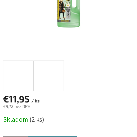
€11,95
/ ks
€9,72 bez DPH
Jednotková
Skladom
(2 ks)
cena: