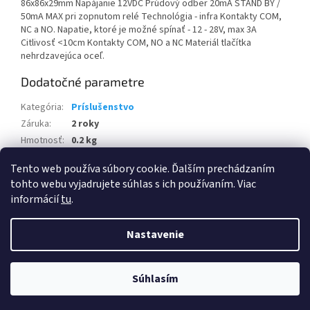
86x86x29mm Napájanie 12VDC Prúdový odber 20mA STAND BY /
50mA MAX pri zopnutom relé Technológia - infra Kontakty COM,
NC a NO. Napatie, ktoré je možné spínať - 12 - 28V, max 3A
Citlivosť <10cm Kontakty COM, NO a NC Materiál tlačítka
nehrdzavejúca oceľ.
Dodatočné parametre
Kategória
:
Príslušenstvo
Záruka
:
2 roky
Hmotnosť
:
0.2 kg
EAN
:
N/A
Tento web používa súbory cookie. Ďalším prechádzaním
tohto webu vyjadrujete súhlas s ich používaním. Viac
Z
informácií
tu
.
á
Vytvoril Shoptet
p
Nastavenie
ä
t
Copyright 2026
Satelitná technika, elektronika
. Všetky práva
i
Súhlasím
vyhradené.
e