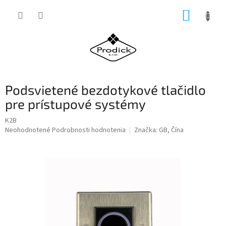
Prejsť
NÁKUP
na
obsah
KOŠÍK
Podsvietené bezdotykové tlačidlo
pre prístupové systémy
K2B
Priemerné
Neohodnotené
Podrobnosti hodnotenia
Značka:
GB, Čína
hodnotenie
produktu
je
0,0
z
5
hviezdičiek.