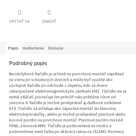
OPÝTAŤ SA
ZDIEĽAŤ
Popis
Hodnotenie
Diskusia
Podrobný popis
Bezdotykové tlačidlo je určené na povrchovú montáž napríklad
na stenu pri vchodových dverách a môže byť využité ako
výstupné tlačidlo pri odchode z objektu, kde sú dvere
zabezpečené elektromagnetickými zámkami EMZ. Tlačidlo nie je
nutné stláčať, postačuje len priložiť ruku približne 10cm od
senzora. K tlačidlu je možné priobjednať aj diaľkové ovládanie
K19. Tlačidlo sa inštaluje ako zápustná montáž do klasickej
elektrickej krabičky, alebo je možné priobjednať plastové alebo
kovové puzdro na povrchovú montáž. Plastové puzdro má kód
P86D, a kovové M86. Tlačidlo je podsvietené na modro a
podsvietenie mení farbu pri aktivácii rukou na ZELENÚ. Rozmery