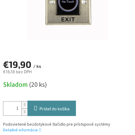
€19,90
/ ks
€16,18 bez DPH
Jednotková
Skladom
(20 ks)
cena:
Pridať do košíka
Podsvietené bezdotykové tlačidlo pre prístupové systémy
Detailné informácie