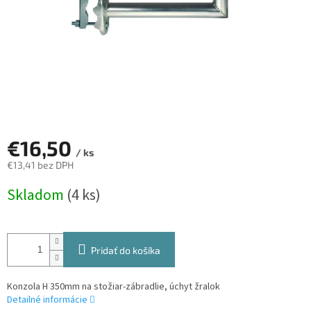
€16,50
/ ks
€13,41 bez DPH
Jednotková
Skladom
(4 ks)
cena:
Pridať do košíka
Konzola H 350mm na stožiar-zábradlie, úchyt žralok
Detailné informácie