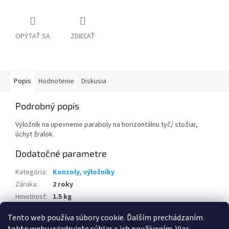
OPÝTAŤ SA
ZDIEĽAŤ
Popis
Hodnotenie
Diskusia
Podrobný popis
Výložník na upevnenie paraboly na horizontálnu tyč/ stožiar,
úchyt žralok.
Dodatočné parametre
Kategória
:
Konzoly, výložníky
Záruka
:
2 roky
Hmotnosť
:
1.5 kg
EAN
:
8595025325105
Tento web používa súbory cookie. Ďalším prechádzaním