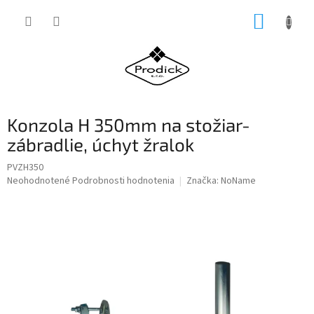
Prejsť
NÁKUP
na
obsah
KOŠÍK
Konzola H 350mm na stožiar-
zábradlie, úchyt žralok
PVZH350
Priemerné
Neohodnotené
Podrobnosti hodnotenia
Značka:
NoName
hodnotenie
produktu
je
0,0
z
5
hviezdičiek.